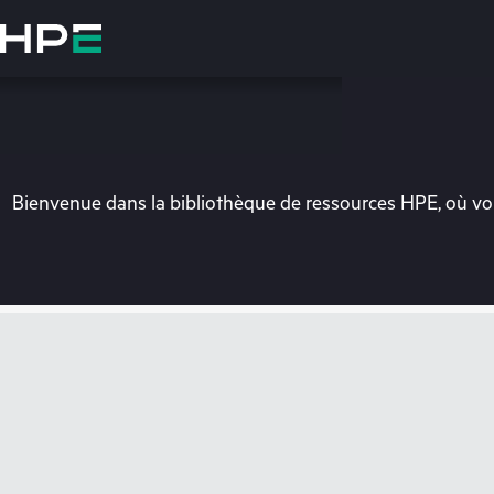
Accéder
au
contenu
principal
Bienvenue dans la bibliothèque de ressources HPE, où vou
Vo
Rendez-vous