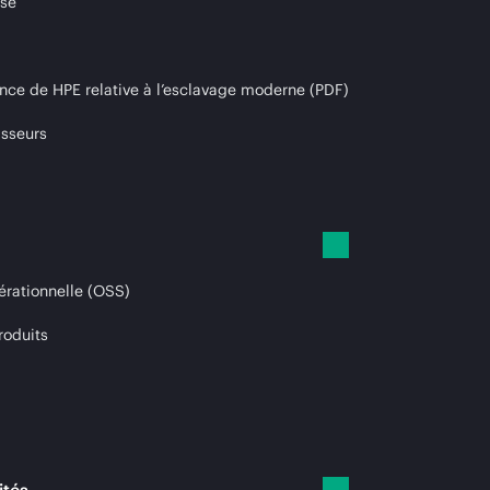
ise
nce de HPE relative à l’esclavage moderne (PDF)
isseurs
érationnelle (OSS)
roduits