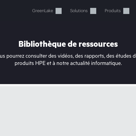
GreenLake
Solutions
Produits
Bibliothèque de ressources
s pourrez consulter des vidéos, des rapports, des études de
produits HPE et à notre actualité informatique.
tre panier est actuellement v
 dans la boutique HPE pour découvrir, configurer e
Acheter maintenant