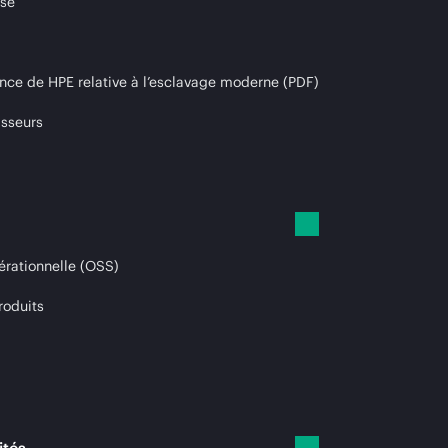
ise
nce de HPE relative à l’esclavage moderne (PDF)
isseurs
érationnelle (OSS)
roduits