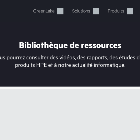
GreenLake
Solutions
Produits
Bibliothèque de ressources
s pourrez consulter des vidéos, des rapports, des études de
produits HPE et à notre actualité informatique.
tre panier est actuellement v
 dans la boutique HPE pour découvrir, configurer e
Acheter maintenant