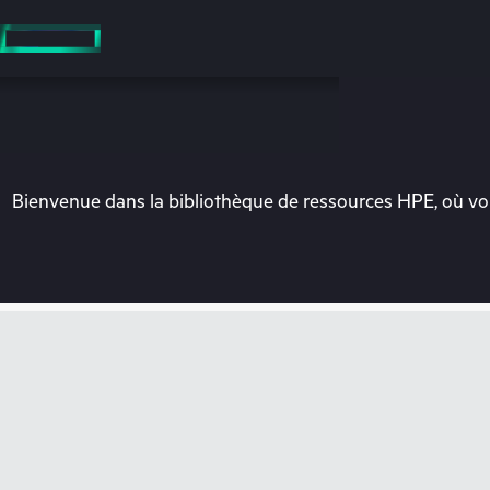
Accéder
au
contenu
principal
Bienvenue dans la bibliothèque de ressources HPE, où vou
Vo
Rendez-vous