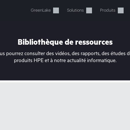
GreenLake
Solutions
Produits
Bibliothèque de ressources
s pourrez consulter des vidéos, des rapports, des études de
produits HPE et à notre actualité informatique.
tre panier est actuellement v
 dans la boutique HPE pour découvrir, configurer e
Acheter maintenant