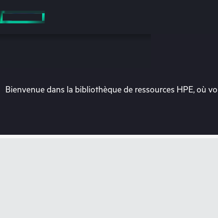
Accéder
au
contenu
principal
Bienvenue dans la bibliothèque de ressources HPE, où vou
Vo
Rendez-vous