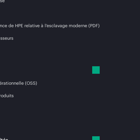
ise
nce de HPE relative à l’esclavage moderne (PDF)
isseurs
érationnelle (OSS)
roduits