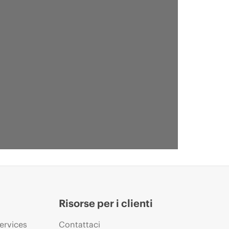
Risorse per i clienti
ervices
Contattaci
CASE STUDY
CAS