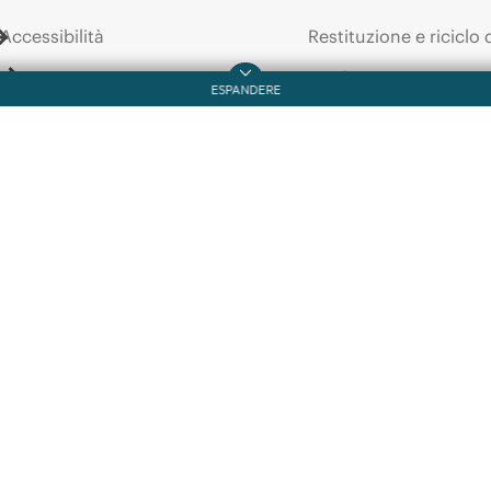
Trasformare
le
Accessibilità
Restituzione e riciclo 
esperienze
con
una
soluzione
wireless
prodotti
sicura
e
AI-native
Lavora con noi
Assistenza per i prodo
Responsabilità aziendale
Software e driver
HPE Labs
Controllo delle garanz
Dichiarazione sulla
trasparenza relativa alla
Eventi e notizie
schiavitù moderna di HPE
Eventi
(PDF)
HPE Discover
Investor relations
Eventi locali
Leadership
Sala stampa
Public policy