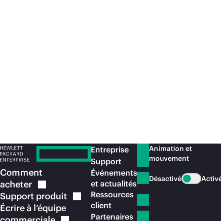
10 54 34 52
a50013891frfr
Nous vous
recommandons
Animation et
Entreprise
mouvement
Support
Comment
Événements
Désactivé
Activ
acheter
et actualités
Ressources
Support
produit
client
Écrire à l’équipe
Partenaires
commerciale