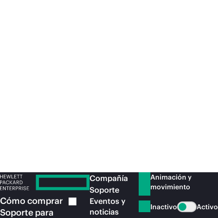
anterior.
[vi]Según la capitalización bursátil
medida el 2 de abril de 2025, según datos
de companiesmarketcap.com.
a50013530eses
Recomendado para ti
Animación y
Compañía
movimiento
Soporte
Cómo
comprar
Eventos y
Inactivo
Activo
Soporte para
noticias