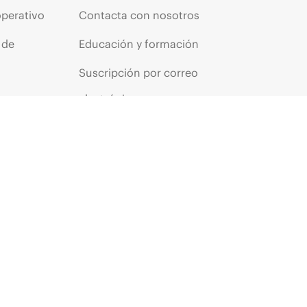
operativo
Contacta con nosotros
 de
Educación y formación
Suscripción por correo
os
electrónico
ores
Glosario de empresa
arantía
Servicios financieros
HPE communities
s
Centros de clientes HPE
Iniciar sesión en HPE
Suscripción a La voz del
cliente