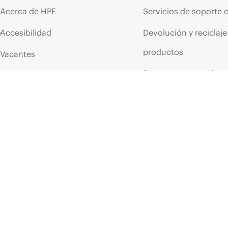
Acerca de HPE
Servicios de soporte 
Accesibilidad
Devolución y reciclaje
productos
Vacantes
Soporte para product
Responsabilidad corporativa
Software y controlad
Laboratorios HPE
Comprobación de la g
Declaración de transparencia
de HPE sobre esclavitud
Eventos y noticia
moderna (PDF)
Eventos
Relaciones con los inversores
HPE Discover
Liderazgo
Eventos locales
Política pública