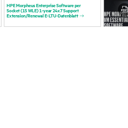
HPE
Morpheus
Enterprise
Software
per
Zugänglichkeit
Rückgabe und Recycl
Socket
(15
WLE)
1-year
24x7
Support
Extension/Renewal
E-LTU-Datenblatt
(Produkte/Services)
Produkten
Stellenangebote
Produktsupport
Unternehmensverantwortung
Software und Treiber
HPE Labs
Garantieprüfung
HPE Modern Slavery
Veranstaltungen
Transparency Statement (PDF)
News
Investoren
Veranstaltungen
Marktführerschaft
HPE Discover
Öffentliche Richtlinie
Regionale Veranstalt
HPE Bericht zum LkSG