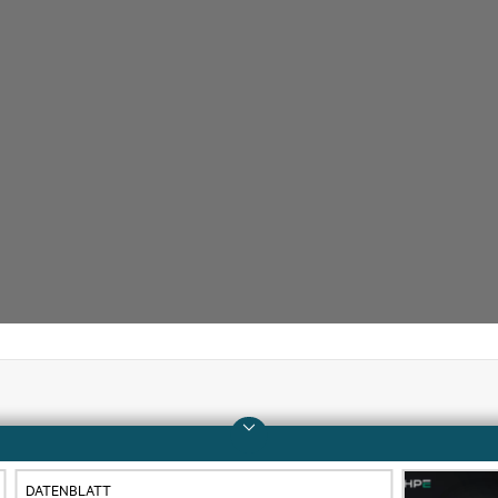
Unternehmen
Support
Über HPE
Operational Support 
DATENBLATT