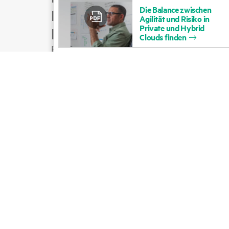
Die
Balance
zwischen
Produktsupport
Agilität
und
Risiko
in
Private
und
Hybrid
E-Mail an Vertrieb
Clouds
finden
Folgen Sie HPE auf