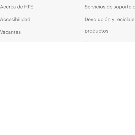
Acerca de HPE
Servicios de soporte 
Accesibilidad
Devolución y reciclaje
productos
Vacantes
Soporte para product
Responsabilidad corporativa
Software y controlad
Laboratorios HPE
Comprobación de la g
Declaración de transparencia
de HPE sobre esclavitud
Eventos y noticia
moderna (PDF)
Eventos
Relaciones con los inversores
HPE Discover
Liderazgo
Eventos locales
Política pública