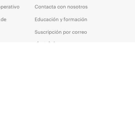
operativo
Contacta con nosotros
 de
Educación y formación
Suscripción por correo
os
electrónico
ores
Glosario de empresa
arantía
Servicios financieros
HPE communities
s
Centros de clientes HPE
Iniciar sesión en HPE
Suscripción a La voz del
cliente