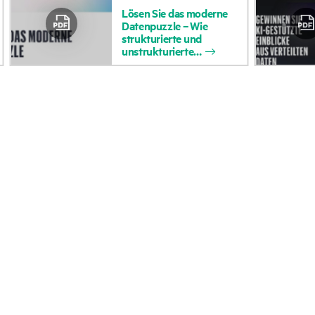
Lösen
Sie
das
moderne
Zugänglichkeit
Rückgabe und Recycl
Datenpuzzle
–
Wie
strukturierte
und
(Produkte/Services)
Produkten
unstrukturierte
Stellenangebote
Produktsupport
Unternehmensverantwortung
Software und Treiber
HPE Labs
Garantieprüfung
HPE Modern Slavery
Veranstaltungen
Transparency Statement (PDF)
News
Investoren
Veranstaltungen
Marktführerschaft
HPE Discover
Öffentliche Richtlinie
Regionale Veranstalt
HPE Bericht zum LkSG