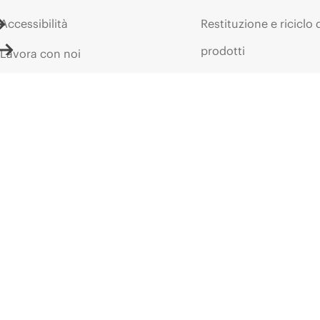
Accessibilità
Restituzione e riciclo 
prodotti
Lavora con noi
Assistenza per i prodo
Responsabilità aziendale
Software e driver
HPE Labs
Controllo delle garanz
Dichiarazione sulla
trasparenza relativa alla
Eventi e notizie
schiavitù moderna di HPE
Eventi
(PDF)
HPE Discover
Investor relations
Eventi locali
Leadership
Sala stampa
Public policy