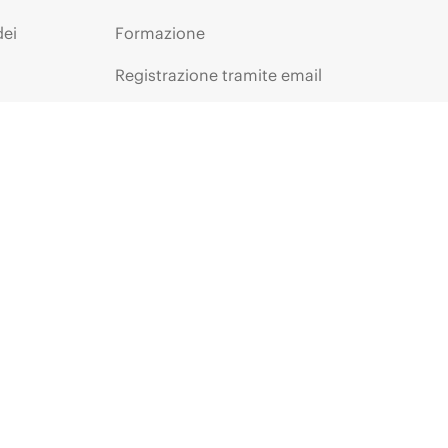
dei
Formazione
Registrazione tramite email
tti
Glossario aziendale
Servizi finanziari
ie
HPE Communities
HPE Customer Center
Accesso a HPE
La voce dei clienti -
Registrazione
Partner