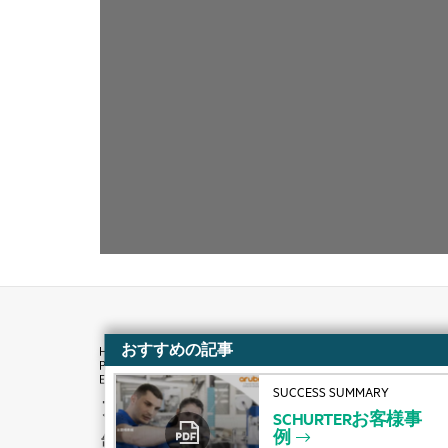
おすすめの記事
SUCCESS SUMMARY
オンラインストア
S
C
H
U
R
T
E
R
お
客
様
事
例
製品サポート