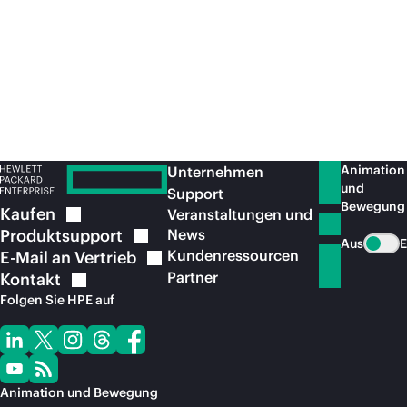
Für Sie empfohlen
Animation
Unternehmen
und
Support
Bewegung
Kaufen
Veranstaltungen und
Produktsupport
News
Aus
E
Kundenressourcen
E-Mail an
Vertrieb
Partner
Kontakt
Folgen Sie HPE auf
Animation und Bewegung