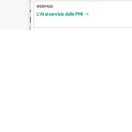
WEBPAGE
Assistenza per i prodotti
L'AI
al
servizio
delle
PMI
Email con il commerciale
Segui HPE su