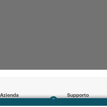
Azienda
Supporto
Informazioni su HPE
Operational support s