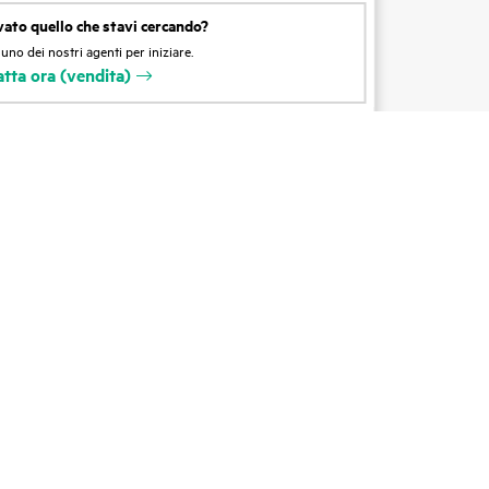
vato quello che stavi cercando?
dei
Formazione
uno dei nostri agenti per iniziare.
tta ora (vendita)
Registrazione tramite email
tti
Glossario aziendale
Servizi finanziari
ie
HPE Communities
HPE Customer Center
Accesso a HPE
La voce dei clienti -
Registrazione
Partner