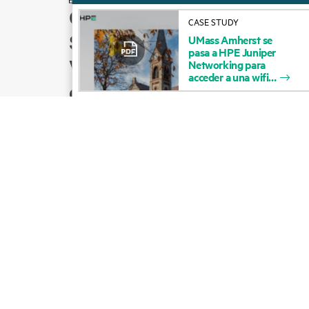
Cómo comprar
CASE STUDY
Soporte para productos
UMass
Amherst
se
pasa
a
HPE Juniper
Ventas por correo
Networking
para
acceder
a
una
wifi
electrónico
Seguir a HPE en