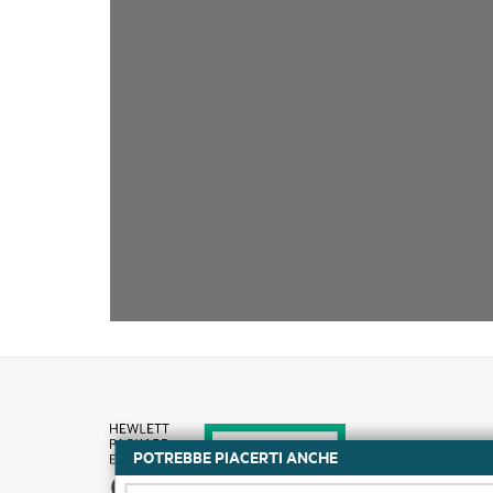
POTREBBE PIACERTI ANCHE
Come acquistare