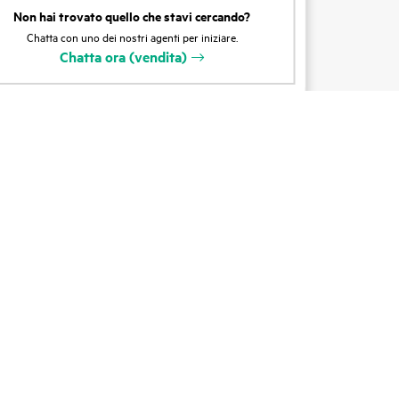
Non hai trovato quello che stavi cercando?
dei
Formazione
Chatta con uno dei nostri agenti per iniziare.
Chatta ora (vendita)
Registrazione tramite email
tti
Glossario aziendale
Servizi finanziari
ie
HPE Communities
HPE Customer Center
Accesso a HPE
La voce dei clienti -
Registrazione
Partner