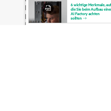
6
wichtige
Merkmale,
au
Produktsupport
die
Sie
beim
Aufbau
eine
AI
Factory
achten
E-Mail an Vertrieb
sollten
Folgen Sie HPE auf