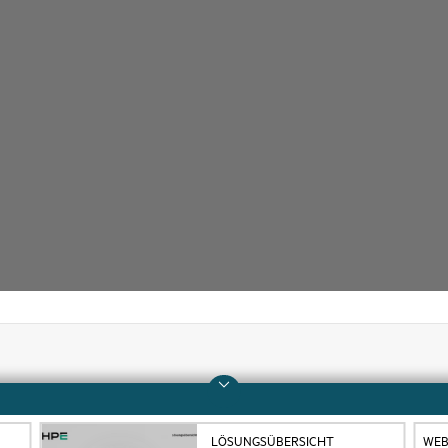
Unternehmen
Support
Über HPE
Operational Support 
LÖSUNGSÜBERSICHT
WEB