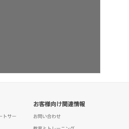
お客様向け関連情報
ートサー
お問い合わせ
情報は見つかりましたか？
チャットを開始
教育とトレーニング