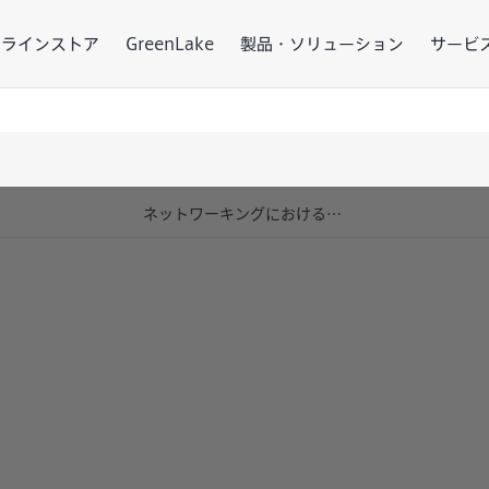
ンラインストア
GreenLake
製品・ソリューション
サービ