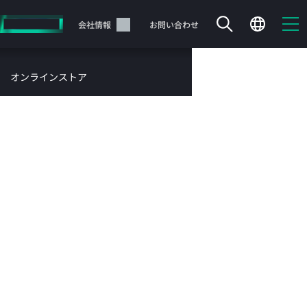
メ
イ
サポート
会社情報
お問い合わせ
ン
の
コ
オンラインストア
ン
共有
印刷
テ
サービス
ン
お問い合わせ
ツ
に
ス
サポートサービス
キ
ッ
カートは空です
プ
保守サービス概要 - ソフト
す
HPEストアで商品を検索、構成、注文できます。
る
ウェアサポート
今すぐ購入
目
本ページではソフトウェアサポートサービスの概要をご案内
次