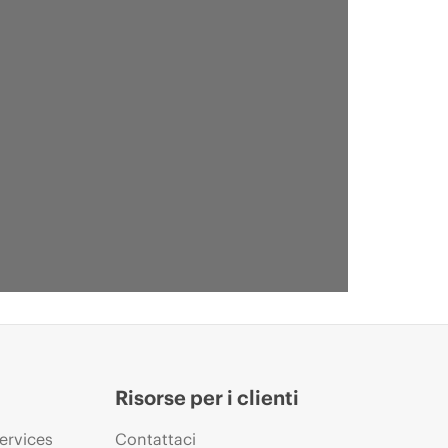
Risorse per i clienti
ervices
Contattaci
INFOGRAFICA
IN B