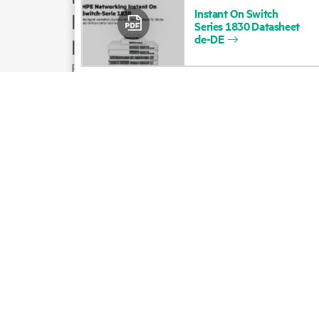
Instant
On
Switch
Produktsupport
Series
1830
Datasheet
de-DE
E-Mail an Vertrieb
Folgen Sie HPE auf