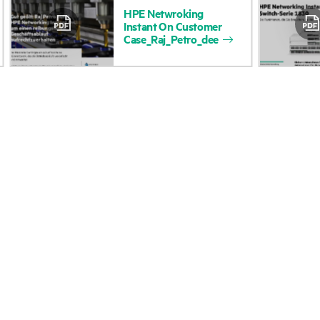
HPE
Netwroking
Zugänglichkeit
Rückgabe und Recycl
Instant
On
Customer
Case_Raj_Petro_dee
(Produkte/Services)
Produkten
Stellenangebote
Produktsupport
Unternehmensverantwortung
Software und Treiber
HPE Labs
Garantieprüfung
HPE Modern Slavery
Veranstaltungen
Transparency Statement (PDF)
News
Investoren
Veranstaltungen
Marktführerschaft
HPE Discover
Öffentliche Richtlinie
Regionale Veranstalt
HPE Bericht zum LkSG