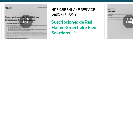
Acerca de HPE
Servicios de soporte 
HPE GREENLAKE SERVICE
DESCRIPTIONS
Accesibilidad
Devolución y reciclaje
Suscripciones
de
Red
Hat
en
GreenLake
Flex
productos
Vacantes
Solutions
Soporte para product
Responsabilidad corporativa
Software y controlad
Laboratorios HPE
Comprobación de la g
Declaración de transparencia
de HPE sobre esclavitud
Eventos y noticia
moderna (PDF)
Eventos
Relaciones con los inversores
HPE Discover
Liderazgo
Eventos locales
Política pública