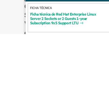
Cómo comprar
FICHA TÉCNICA
Soporte para productos
Ficha
técnica
de
Red
Hat
Enterprise
Linux
Server
2
Sockets
or
2
Guests
1-year
Ventas por correo
Subscription
9x5
Support
LTU
electrónico
Seguir a HPE en