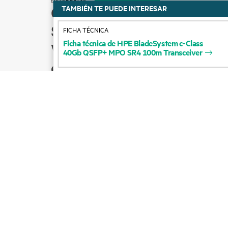
TAMBIÉN TE PUEDE INTERESAR
Cómo comprar
Soporte para productos
FICHA TÉCNICA
Ficha
técnica
de
HPE
BladeSystem
c-Class
Ventas por correo
40Gb
QSFP+
MPO
SR4
100m
Transceiver
electrónico
Seguir a HPE en