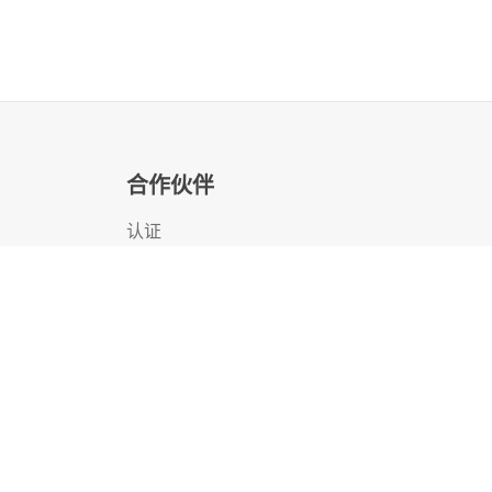
产品说明
E
v
e
r
A
u
t
o
l
o
a
d
e
r
C
o
m
m
a
n
d
V
i
e
w
f
o
H
P
E
S
t
o
r
e
E
v
e
r
M
S
L
3
0
4
0
合作伙伴
a
r
i
e
s
-
T
a
p
e
A
s
s
u
r
e
A
d
v
a
n
c
e
d
L
T
U
T
a
p
e
L
i
b
r
a
r
i
e
s
-
D
a
t
a
V
e
r
i
f
i
e
s
E
-
L
T
U
产
品
介
绍
认证
寻找合作伙伴
合作伙伴计划