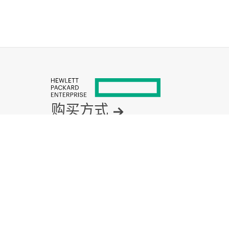
为您推荐
产品说明
H
P
E
S
t
o
r
e
E
v
e
r
M
S
L
6
4
8
0
C
o
m
m
a
n
d
V
i
e
w
f
o
r
T
a
p
e
L
i
b
r
a
r
i
e
s
-
T
a
p
e
A
s
s
u
r
e
A
d
v
a
n
c
e
d
E
-
L
T
U
产
品
介
绍
购买方式
产品支持
电子邮件销售
关注 HPE