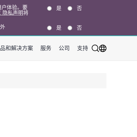
的用户体验。要
是
否
E 隐私声明
将
外
是
否
品和解决方案
服务
公司
支持