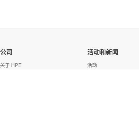
WEBPAGE
产品说明
磁
带
存
储
：
适
用
于
备
份
和
存
档
的
磁
带
机
H
P
E
S
t
o
r
e
公司
活动和新闻
、
库
和
介
质
r
T
a
p
e
L
i
b
r
产
品
介
绍
关于 HPE
活动
可及性
HPE Discover
人才招聘
本地活动
企业责任
新闻资讯
HPE 实验室
客户资源
HPE 现代奴隶透明化声明 (PDF)