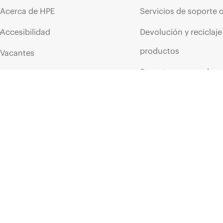
Acerca de HPE
Servicios de soporte 
Accesibilidad
Devolución y reciclaje
productos
Vacantes
Soporte para product
Responsabilidad corporativa
Software y controlad
Laboratorios HPE
Comprobación de la g
Declaración de transparencia
de HPE sobre esclavitud
Eventos y noticia
moderna (PDF)
Eventos
Relaciones con los inversores
HPE Discover
Liderazgo
Eventos locales
Política pública