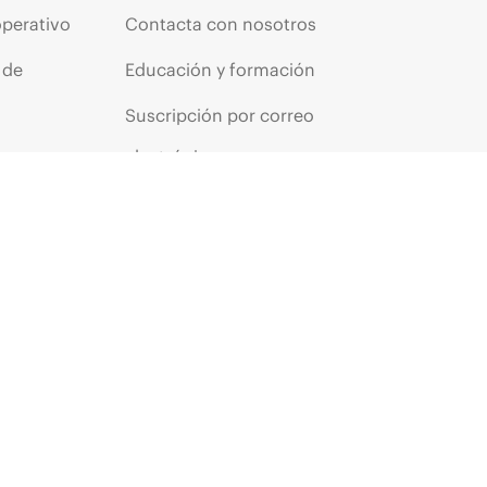
operativo
Contacta con nosotros
 de
Educación y formación
Suscripción por correo
os
electrónico
ores
Glosario de empresa
arantía
Servicios financieros
HPE communities
s
Centros de clientes HPE
Iniciar sesión en HPE
Suscripción a La voz del
cliente