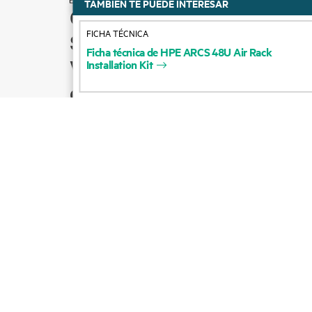
TAMBIÉN TE PUEDE INTERESAR
Cómo comprar
FICHA TÉCNICA
Soporte para productos
Ficha
técnica
de
HPE
ARCS
48U
Air
Rack
Ventas por correo
Installation
Kit
electrónico
Seguir a HPE en