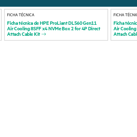
Acerca de HPE
Servicios de soporte 
FICHA TÉCNICA
FICHA TÉCNI
Accesibilidad
Devolución y reciclaje
Ficha
técnica
de
HPE
ProLiant
DL560
Gen11
Ficha
técni
Air
Cooling
8SFF
x4
NVMe
Box
2
for
4P
Direct
Air
Cooling
productos
Vacantes
Attach
Cable
Kit
Attach
Cab
Soporte para product
Responsabilidad corporativa
Software y controlad
Laboratorios HPE
Comprobación de la g
Declaración de transparencia
de HPE sobre esclavitud
Eventos y noticia
moderna (PDF)
Eventos
Relaciones con los inversores
HPE Discover
Liderazgo
Eventos locales
Política pública