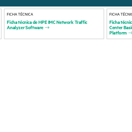
Acerca de HPE
Servicios de soporte 
FICHA TÉCNICA
FICHA TÉCNI
Accesibilidad
Devolución y reciclaje
Ficha
técnica
de
HPE
IMC
Network
Traffic
Ficha
técni
Analyzer
Software
Center
Basi
productos
Vacantes
Platform
Soporte para product
Responsabilidad corporativa
Software y controlad
Laboratorios HPE
Comprobación de la g
Declaración de transparencia
de HPE sobre esclavitud
Eventos y noticia
moderna (PDF)
Eventos
Relaciones con los inversores
HPE Discover
Liderazgo
Eventos locales
Política pública