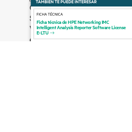
TAMBIÉN TE PUEDE INTERESAR
Cómo comprar
FICHA TÉCNICA
Soporte para productos
Ficha
técnica
de
HPE
Networking
IMC
Ventas por correo
Intelligent
Analysis
Reporter
Software
License
E-LTU
electrónico
Seguir a HPE en