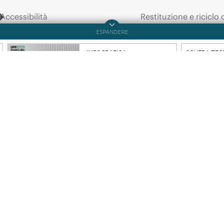
Trasforma
la
tua
SAN:
Scheda
tec
Accessibilità
Restituzione e riciclo 
conquista
l'autonomia
Switch
con
la
SAN
HPE
prodotti
Storage
Fibre
Lavora con noi
Assistenza per i prodo
Responsabilità aziendale
Software e driver
HPE Labs
Controllo delle garanz
Dichiarazione sulla
trasparenza relativa alla
Eventi e notizie
schiavitù moderna di HPE
Eventi
(PDF)
HPE Discover
Investor relations
Eventi locali
Leadership
Sala stampa
Public policy