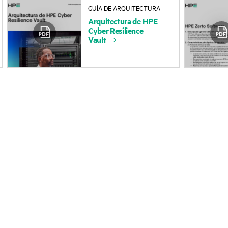
GUÍA DE ARQUITECTURA
Acerca de HPE
Servicios de soporte 
Arquitectura
de
HPE
Cyber
Resilience
Accesibilidad
Devolución y reciclaje
Vault
productos
Vacantes
Soporte para product
Responsabilidad corporativa
Software y controlad
Laboratorios HPE
Comprobación de la g
Declaración de transparencia
de HPE sobre esclavitud
Eventos y noticia
moderna (PDF)
Eventos
Relaciones con los inversores
HPE Discover
Liderazgo
Eventos locales
Política pública