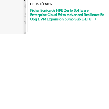
FICHA TÉCNICA
Cómo comprar
Ficha
técnica
de
HPE
Zerto
Software
Soporte para productos
Enterprise
Cloud
Ed
to
Advanced
Resilience
Ed
Upg
1
VM
Expansion
38mo
Sub
E-LTU
Ventas por correo
electrónico
Seguir a HPE en