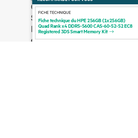
Comment acheter
FICHE TECHNIQUE
Support produit
Fiche
technique
du
HPE
256GB
(1x256GB)
Quad
Rank
x4
DDR5-5600
CAS-60-52-52
EC8
Écrire à l’équipe
Registered
3DS
Smart
Memory
Kit
commerciale
Suivre HPE sur