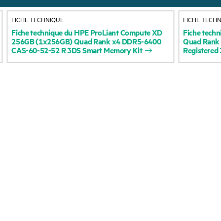
À propos de HPE
Services d’assistance
FICHE TECHNIQUE
FICHE TECH
opérationnelle (OSS)
Accessibilité
Fiche
technique
du
HPE
ProLiant
Compute
XD
Fiche
techn
256GB
(1x256GB)
Quad
Rank
x4
DDR5-6400
Quad
Rank
Retour et recyclage d
CAS-60-52-52
R
3DS
Smart
Memory
Kit
Registered
Carrières
produits
Responsabilité d’entreprise
Support produit
HPE Labs
Logiciels et pilotes
Déclaration de transparence
Vérification de garant
de HPE relative à l’esclavage
moderne (PDF)
Événements et
Relations avec les
actualités
investisseurs
Événements
Leadership
HPE Discover