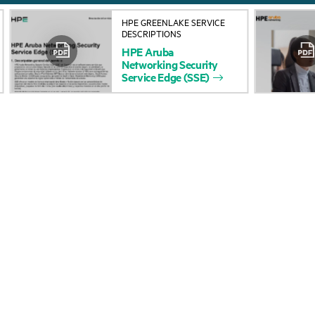
Acerca de HPE
Servicios de soporte 
HPE GREENLAKE SERVICE
DESCRIPTIONS
Accesibilidad
Devolución y reciclaje
HPE
Aruba
Networking
Security
productos
Vacantes
Service
Edge
(SSE)
Soporte para product
Responsabilidad corporativa
Software y controlad
Laboratorios HPE
Comprobación de la g
Declaración de transparencia
de HPE sobre esclavitud
Eventos y noticia
moderna (PDF)
Eventos
Relaciones con los inversores
HPE Discover
Liderazgo
Eventos locales
Política pública