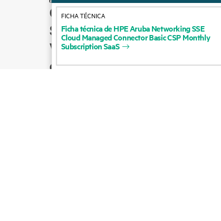
Cómo comprar
FICHA TÉCNICA
Soporte para productos
Ficha
técnica
de
HPE
Aruba
Networking
SSE
Cloud
Managed
Connector
Basic
CSP
Monthly
Ventas por correo
Subscription
SaaS
electrónico
Seguir a HPE en