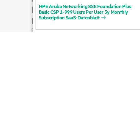
HPE
Aruba
Networking
SSE
Foundation
Plus
Produktsupport
Basic
CSP
1-999
Users
Per
User
3y
Monthly
Subscription
SaaS-Datenblatt
E-Mail an Vertrieb
Folgen Sie HPE auf