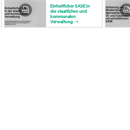
Einheitlicher
SASE
in
Zugänglichkeit
Rückgabe und Recycl
der
staatlichen
und
kommunalen
(Produkte/Services)
Produkten
Verwaltung
Stellenangebote
Produktsupport
Unternehmensverantwortung
Software und Treiber
HPE Labs
Garantieprüfung
HPE Modern Slavery
Veranstaltungen
Transparency Statement (PDF)
News
Impressum
Veranstaltungen
Investoren
HPE Discover
Marktführerschaft
Regionale Veranstalt
Öffentliche Richtlinie