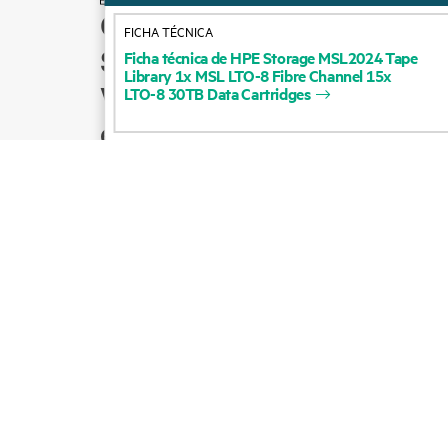
Cómo comprar
FICHA TÉCNICA
Soporte para productos
Ficha
técnica
de
HPE
Storage
MSL2024
Tape
Library
1x
MSL
LTO-8
Fibre
Channel
15x
Ventas por correo
LTO-8
30TB
Data
Cartridges
electrónico
Seguir a HPE en