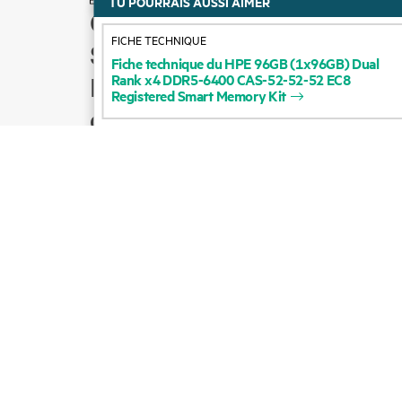
TU POURRAIS AUSSI AIMER
Comment acheter
FICHE TECHNIQUE
Support produit
Fiche
technique
du
HPE
96GB
(1x96GB)
Dual
Rank
x4
DDR5-6400
CAS-52-52-52
EC8
Écrire à l’équipe
Registered
Smart
Memory
Kit
commerciale