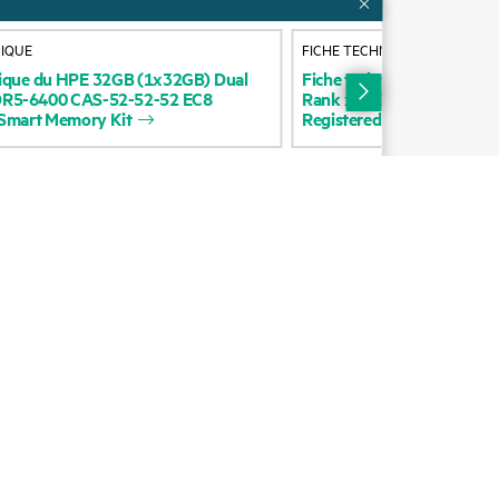
Nous contacter
NIQUE
FICHE TECHNIQUE
Formation
ique
du
HPE
32GB
(1x32GB)
Dual
Fiche
technique
du
HPE
9
R5-6400
CAS-52-52-52
EC8
Rank
x4
DDR5-6400
CAS-
e
Smart
Memory
Kit
Registered
Smart
Memory
Abonnement aux
communications par e-mail
Glossaire de l’entreprise
Services financiers
ie
Communautés HPE
HPE customer centers
HPE Insider
Inscription au programme
Voice of the Customer