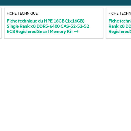
À propos de HPE
Services d’assistance
FICHE TECHNIQUE
FICHE TECH
opérationnelle (OSS)
Accessibilité
Fiche
technique
du
HPE
16GB
(1x16GB)
Fiche
techn
Single
Rank
x8
DDR5-6400
CAS-52-52-52
Rank
x8
DD
Retour et recyclage d
EC8
Registered
Smart
Memory
Kit
Registered
Carrières
produits
Responsabilité d’entreprise
Support produit
HPE Labs
Logiciels et pilotes
HPE Modern Slavery
Vérification de garant
Transparency Statement (PDF)
Relations avec les
Événements et
investisseurs
actualités
Leadership
Événements
Politiques publiques
HPE Discover