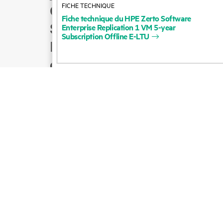
FICHE TECHNIQUE
Comment acheter
Fiche
technique
du
HPE
Zerto
Software
Support produit
Enterprise
Replication
1
VM
5-year
Subscription
Offline
E-LTU
Écrire à l’équipe
commerciale
Suivre HPE sur