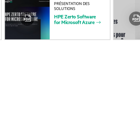
PRÉSENTATION DES
À propos de HPE
Services d’assistance
SOLUTIONS
HPE
Zerto
Software
opérationnelle (OSS)
Accessibilité
for
Microsoft
Azure
Retour et recyclage d
Carrières
produits
Responsabilité d’entreprise
Support produit
HPE Labs
Logiciels et pilotes
Déclaration de transparence
Vérification de garant
de HPE relative à l’esclavage
moderne (PDF)
Événements et
Relations avec les
actualités
investisseurs
Événements
Leadership
HPE Discover