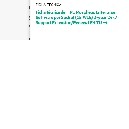
FICHA TÉCNICA
Cómo comprar
Ficha
técnica
de
HPE
Morpheus
Enterprise
Soporte para productos
Software
per
Socket
(15
WLE)
3-year
24x7
Support
Extension/Renewal
E-LTU
Ventas por correo
electrónico
Seguir a HPE en