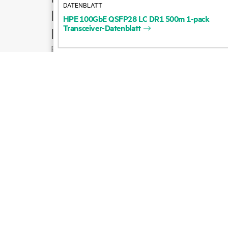
DATENBLATT
Produktsupport
HPE
100GbE
QSFP28
LC
DR1
500m
1-pack
Transceiver-Datenblatt
E-Mail an Vertrieb
Folgen Sie HPE auf