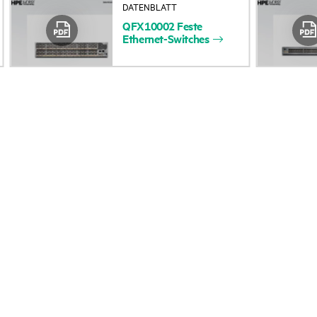
DATENBLATT
Zugänglichkeit
Rückgabe und Recycl
QFX10002
Feste
Ethernet-Switches
(Produkte/Services)
Produkten
Stellenangebote
Produktsupport
Unternehmensverantwortung
Software und Treiber
HPE Labs
Garantieprüfung
HPE Modern Slavery
Veranstaltungen
Transparency Statement (PDF)
News
Investoren
Veranstaltungen
Marktführerschaft
HPE Discover
Öffentliche Richtlinie
Regionale Veranstalt
Impressum