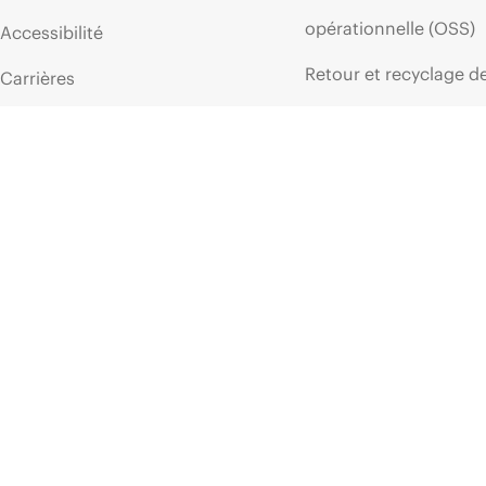
opérationnelle (OSS)
Accessibilité
Retour et recyclage d
Carrières
produits
Responsabilité d’entreprise
Support produit
HPE Labs
Logiciels et pilotes
Déclaration de transparence
Vérification de garant
de HPE relative à l’esclavage
moderne (PDF)
Événements et
Relations avec les
actualités
investisseurs
Événements
Leadership
HPE Discover
Politiques publiques