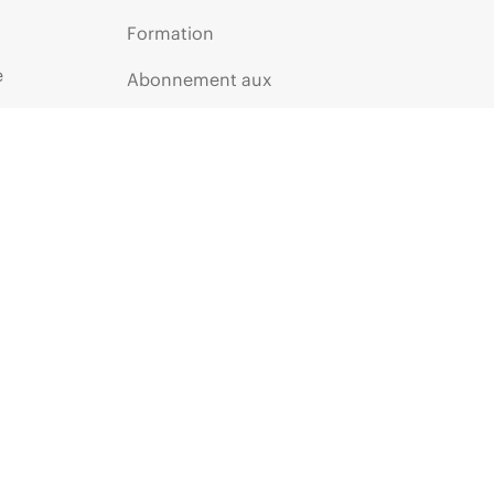
Formation
e
Abonnement aux
communications par e-mail
Glossaire de l’entreprise
Services financiers
ie
Communautés HPE
HPE Customer Centers
Inscription au programme
Voice of the Customer
Partenaires