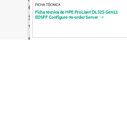
FICHA TÉCNICA
Cómo comprar
Ficha
técnica
de
HPE
ProLiant
DL325
Gen11
Soporte para productos
EDSFF
Configure-to-order
Server
Ventas por correo
electrónico
Seguir a HPE en