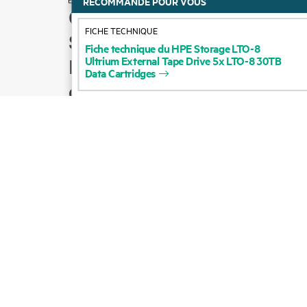
RECOMMANDÉ POUR VOUS
Comment acheter
FICHE TECHNIQUE
Support produit
Fiche
technique
du
HPE
Storage
LTO-8
Ultrium
External
Tape
Drive
5x
LTO-8
30TB
Écrire à l’équipe
Data
Cartridges
commerciale
Suivre HPE sur