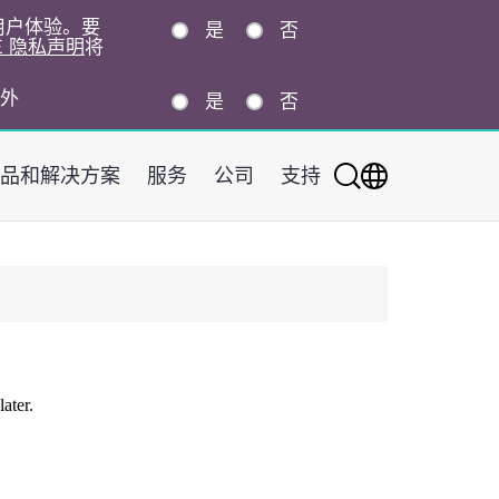
的用户体验。要
是
否
E 隐私声明
将
外
是
否
品和解决方案
服务
公司
支持