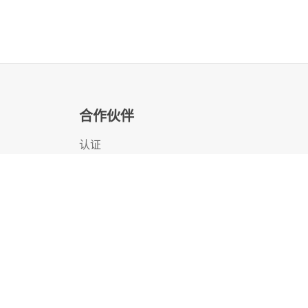
产品说明
合作伙伴
a
S
t
o
r
a
g
e
M
P
B
1
0
0
0
0
与
竞
品
比
H
P
E
A
l
l
e
t
r
a
S
t
o
r
a
g
e
9
0
0
0
U
p
g
r
a
d
e
S
S
D
产
品
介
绍
认证
寻找合作伙伴
合作伙伴计划