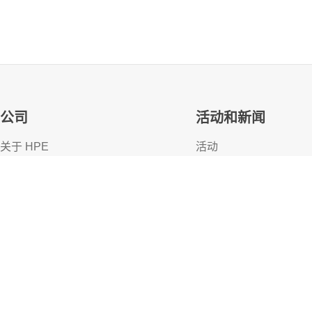
WEBPAGE
WEBPAGE
公司
活动和新闻
H
P
E
A
l
l
e
t
r
a
4
0
0
0
D
a
t
a
S
t
o
r
a
g
e
S
e
r
v
e
r
s
H
P
E
A
l
l
e
t
r
较
关于 HPE
活动
可及性
HPE Discover
人才招聘
本地活动
企业责任
新闻资讯
HPE 实验室
客户资源
HPE 现代奴隶透明化声明 (PDF)