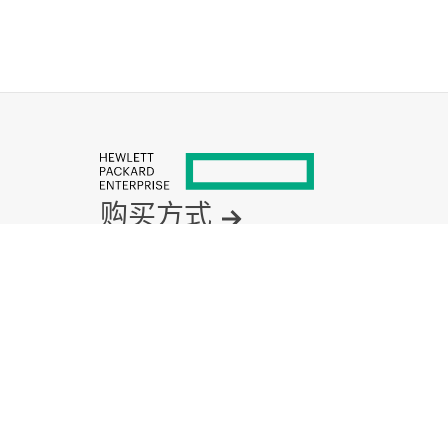
为您推荐
产品说明
H
P
E
A
l
l
e
t
r
a
S
t
o
r
a
g
e
9
0
0
0
3
.
8
4
T
B
N
V
M
e
S
F
F
U
p
g
r
a
d
e
S
S
D
产
品
介
绍
购买方式
产品支持
电子邮件销售
关注 HPE