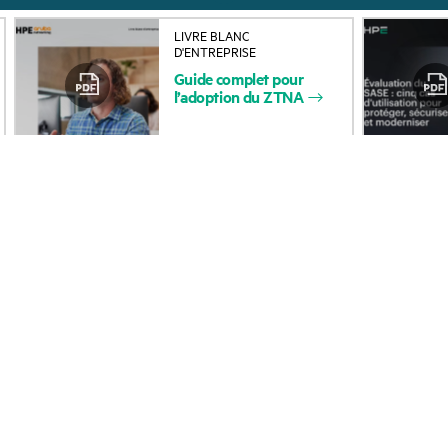
LIVRE BLANC
À propos de HPE
Services d’assistance
D'ENTREPRISE
Guide
complet
pour
opérationnelle (OSS)
Accessibilité
l’adoption
du
ZTNA
Retour et recyclage d
Carrières
produits
Responsabilité d’entreprise
Support produit
HPE Labs
Logiciels et pilotes
Déclaration de transparence
Vérification de garant
de HPE relative à l’esclavage
moderne (PDF)
Événements et
Relations avec les
actualités
investisseurs
Événements
Leadership
HPE Discover