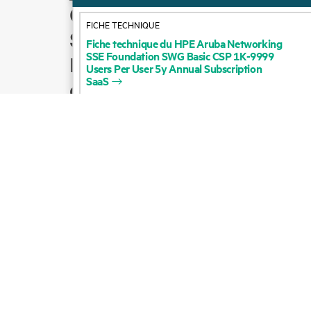
FICHE TECHNIQUE
Comment acheter
Fiche
technique
du
HPE
Aruba
Networking
Support produit
SSE
Foundation
SWG
Basic
CSP
1K-9999
Users
Per
User
5y
Annual
Subscription
Écrire à l’équipe
SaaS
commerciale
Suivre HPE sur