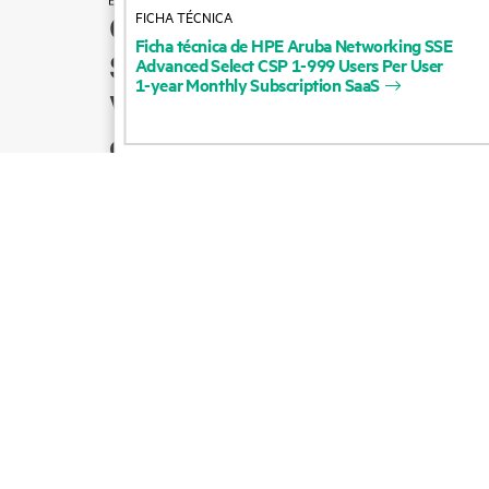
FICHA TÉCNICA
Cómo comprar
Ficha
técnica
de
HPE
Aruba
Networking
SSE
Soporte para productos
Advanced
Select
CSP
1-999
Users
Per
User
1-year
Monthly
Subscription
SaaS
Ventas por correo
electrónico
Seguir a HPE en