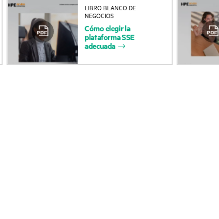
LIBRO BLANCO DE
Acerca de HPE
Servicios de soporte 
NEGOCIOS
Cómo
elegir
la
Accesibilidad
Devolución y reciclaje
plataforma
SSE
adecuada
productos
Vacantes
Soporte para product
Responsabilidad corporativa
Software y controlad
Laboratorios HPE
Comprobación de la g
Declaración de transparencia
de HPE sobre esclavitud
Eventos y noticia
moderna (PDF)
Eventos
Relaciones con los inversores
HPE Discover
Liderazgo
Eventos locales
Política pública