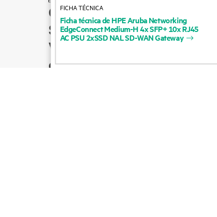
FICHA TÉCNICA
Cómo comprar
Ficha
técnica
de
HPE
Aruba
Networking
Soporte para productos
EdgeConnect
Medium-H
4x
SFP+
10x
RJ45
AC
PSU
2xSSD
NAL
SD-WAN
Gateway
Ventas por correo
electrónico
Seguir a HPE en