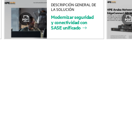
DESCRIPCIÓN GENERAL DE
Acerca de HPE
Servicios de soporte 
LA SOLUCIÓN
Modernizar
seguridad
Accesibilidad
Devolución y reciclaje
y
conectividad
con
SASE
unificado
productos
Vacantes
Soporte para product
Responsabilidad corporativa
Software y controlad
Laboratorios HPE
Comprobación de la g
Declaración de transparencia
de HPE sobre esclavitud
Eventos y noticia
moderna (PDF)
Eventos
Relaciones con los inversores
HPE Discover
Liderazgo
Eventos locales
Política pública