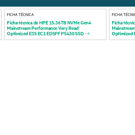
Acerca de HPE
Servicios de soporte 
FICHA TÉCNICA
FICHA TÉCNI
Accesibilidad
Devolución y reciclaje
Ficha
técnica
de
HPE
15.36TB
NVMe
Gen4
Ficha
técni
Mainstream
Performance
Very
Read
Mainstrea
productos
Vacantes
Optimized
E3S
EC1
EDSFF
P5430
SSD
Optimized
Soporte para product
Responsabilidad corporativa
Software y controlad
Laboratorios HPE
Comprobación de la g
Declaración de transparencia
de HPE sobre esclavitud
Eventos y noticia
moderna (PDF)
Eventos
Relaciones con los inversores
HPE Discover
Liderazgo
Eventos locales
Política pública