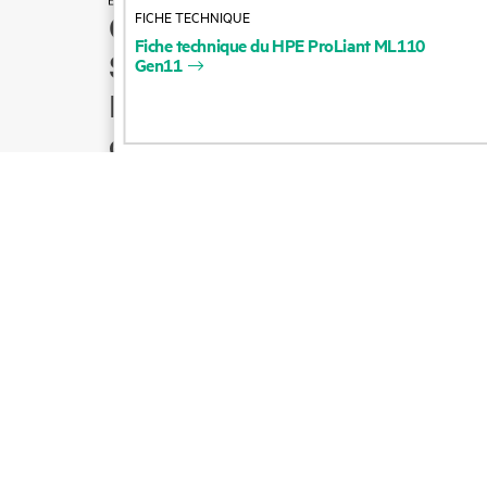
FICHE TECHNIQUE
Comment acheter
Fiche
technique
du
HPE
ProLiant
ML110
Support produit
Gen11
Écrire à l’équipe
commerciale