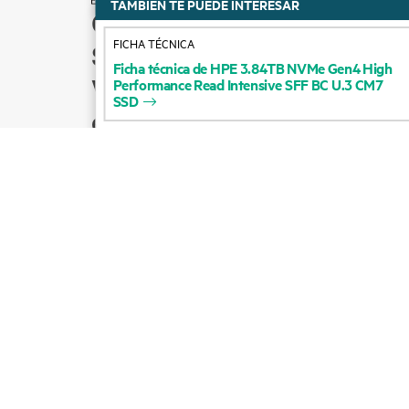
TAMBIÉN TE PUEDE INTERESAR
Cómo comprar
FICHA TÉCNICA
Soporte para productos
Ficha
técnica
de
HPE
3.84TB
NVMe
Gen4
High
Ventas por correo
Performance
Read
Intensive
SFF
BC
U.3
CM7
SSD
electrónico
Seguir a HPE en