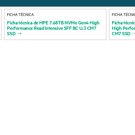
Acerca de HPE
Servicios de soporte 
FICHA TÉCNICA
FICHA TÉCNI
Accesibilidad
Devolución y reciclaje
Ficha
técnica
de
HPE
7.68TB
NVMe
Gen4
High
Ficha
técni
Performance
Read
Intensive
SFF
BC
U.3
CM7
High
Perfo
productos
Vacantes
SSD
CM7
SSD
Soporte para product
Responsabilidad corporativa
Software y controlad
Laboratorios HPE
Comprobación de la g
Declaración de transparencia
de HPE sobre esclavitud
Eventos y noticia
moderna (PDF)
Eventos
Relaciones con los inversores
HPE Discover
Liderazgo
Eventos locales
Política pública