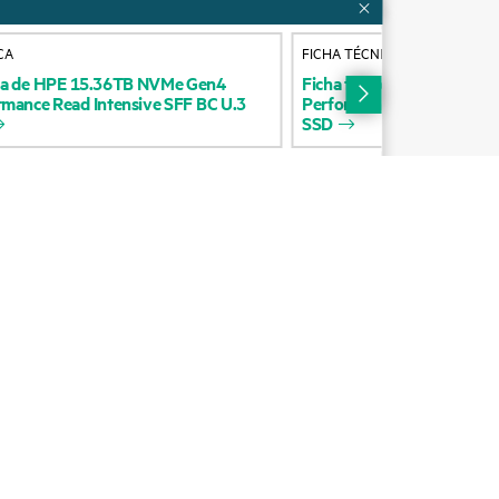
operativo
Contacta con nosotros
CA
FICHA TÉCNICA
 de
Educación y formación
ca
de
HPE
15.36TB
NVMe
Gen4
Ficha
técnica
de
HPE
7.68
rmance
Read
Intensive
SFF
BC
U.3
Performance
Read
Intensi
Suscripción por correo
SSD
os
electrónico
ores
Glosario de empresa
arantía
Servicios financieros
HPE communities
s
Centros de clientes HPE
Iniciar sesión en HPE
Suscripción a La voz del
cliente