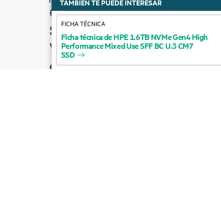
TAMBIÉN TE PUEDE INTERESAR
Cómo comprar
FICHA TÉCNICA
Soporte para productos
Ficha
técnica
de
HPE
1.6TB
NVMe
Gen4
High
Ventas por correo
Performance
Mixed
Use
SFF
BC
U.3
CM7
SSD
electrónico
Seguir a HPE en