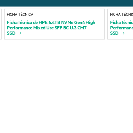
Acerca de HPE
Servicios de soporte 
FICHA TÉCNICA
FICHA TÉCNI
Accesibilidad
Devolución y reciclaje
Ficha
técnica
de
HPE
6.4TB
NVMe
Gen4
High
Ficha
técni
Performance
Mixed
Use
SFF
BC
U.3
CM7
Performan
productos
Vacantes
SSD
SSD
Soporte para product
Responsabilidad corporativa
Software y controlad
Laboratorios HPE
Comprobación de la g
Declaración de transparencia
de HPE sobre esclavitud
Eventos y noticia
moderna (PDF)
Eventos
Relaciones con los inversores
HPE Discover
Liderazgo
Eventos locales
Política pública