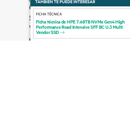
TAMBIÉN TE PUEDE INTERESAR
Cómo comprar
FICHA TÉCNICA
Soporte para productos
Ficha
técnica
de
HPE
7.68TB
NVMe
Gen4
High
Ventas por correo
Performance
Read
Intensive
SFF
BC
U.3
Multi
Vendor
SSD
electrónico
Seguir a HPE en