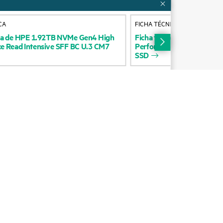
operativo
Contacta con nosotros
CA
FICHA TÉCNICA
 de
Educación y formación
ca
de
HPE
1.92TB
NVMe
Gen4
High
Ficha
técnica
de
HPE
7.68
ce
Read
Intensive
SFF
BC
U.3
CM7
Performance
Read
Intensi
Suscripción por correo
SSD
os
electrónico
ores
Glosario de empresa
arantía
Servicios financieros
HPE communities
s
Centros de clientes HPE
Iniciar sesión en HPE
Suscripción a La voz del
cliente