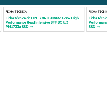
Acerca de HPE
Servicios de soporte 
FICHA TÉCNICA
FICHA TÉCNI
Accesibilidad
Devolución y reciclaje
Ficha
técnica
de
HPE
3.84TB
NVMe
Gen4
High
Ficha
técni
Performance
Read
Intensive
SFF
BC
U.3
Performan
productos
Vacantes
PM1733a
SSD
SSD
Soporte para product
Responsabilidad corporativa
Software y controlad
Laboratorios HPE
Comprobación de la g
Declaración de transparencia
de HPE sobre esclavitud
Eventos y noticia
moderna (PDF)
Eventos
Relaciones con los inversores
HPE Discover
Liderazgo
Eventos locales
Política pública