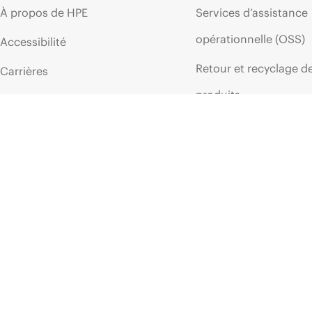
À propos de HPE
Services d’assistance
opérationnelle (OSS)
Accessibilité
Retour et recyclage d
Carrières
produits
Responsabilité d’entreprise
Support produit
HPE Labs
Logiciels et pilotes
Déclaration de transparence
Vérification de garant
de HPE relative à l’esclavage
moderne (PDF)
Événements et
Relations avec les
actualités
investisseurs
Événements
Leadership
HPE Discover