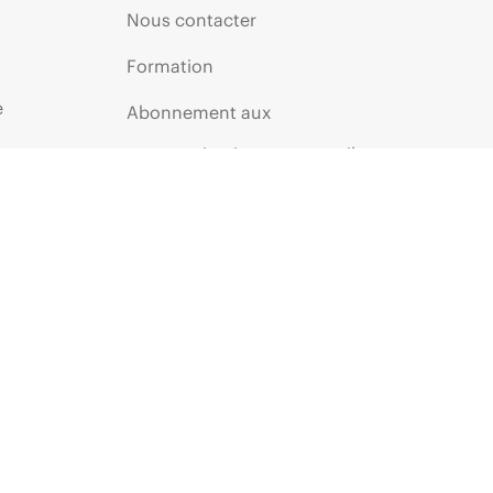
Nous contacter
Formation
e
Abonnement aux
communications par e-mail
Glossaire de l’entreprise
Services financiers
ie
Communautés HPE
HPE Customer Centers
HPE Insider
Inscription au programme
Voice of the Customer